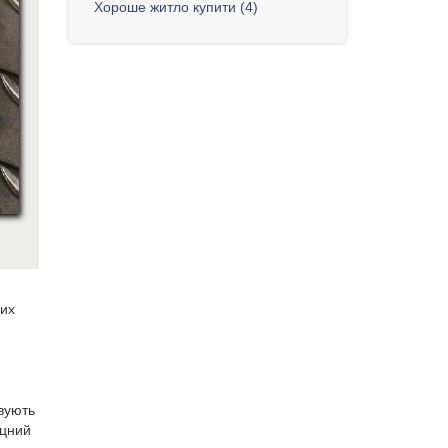
Хороше житло купити (4)
чих
овують
іцний