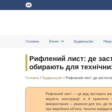
UK
Головна
Бізнес
Будівництво
Неру
Рифлений лист: де зас
обирають для технічних
Головна
/
Будівництво
/
Рифлений лист: де застосов
Рифлений лист — це вид листового мета
міцність конструкції, а й практичні
використання — рішення для зон, де по
про виробничі об’єкти, технічні майдан