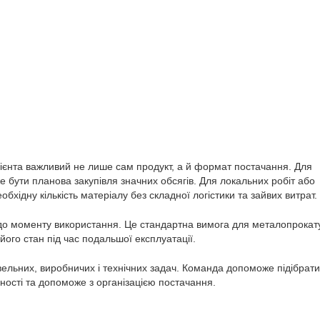
клієнта важливий не лише сам продукт, а й формат постачання. Для
 бути планова закупівля значних обсягів. Для локальних робіт або
хідну кількість матеріалу без складної логістики та зайвих витрат.
 до моменту використання. Це стандартна вимога для металопрокату
ого стан під час подальшої експлуатації.
ельних, виробничих і технічних задач. Команда допоможе підібрати
ності та допоможе з організацією постачання.