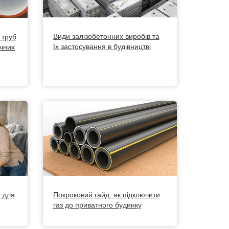
Види залізобетонних виробів та
 труб
їх застосування в будівництві
ічних
у для
Покроковий гайд: як підключити
газ до приватного будинку