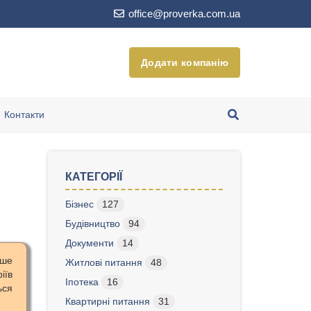
office@proverka.com.ua
Додати компанію
Контакти
КАТЕГОРІЇ
Бізнес
127
Будівництво
94
Документи
14
ише
Житлові питання
48
іїв
Іпотека
16
ься
Квартирні питання
31