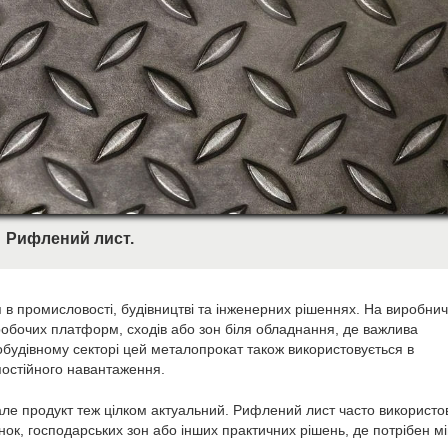
Рифлений лист.
в промисловості, будівництві та інженерних рішеннях. На виробни
 робочих платформ, сходів або зон біля обладнання, де важлива
будівному секторі цей металопрокат також використовується в
остійного навантаження.
 але продукт теж цілком актуальний. Рифлений лист часто використ
инок, господарських зон або інших практичних рішень, де потрібен м