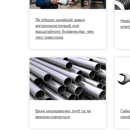
Як обрати надійний завод
Наві
металоконструкцій для
елек
масштабного будівництва: чек-
лист інвестора
Види нержавіючих труб та де
Гайк
використовуються
проф