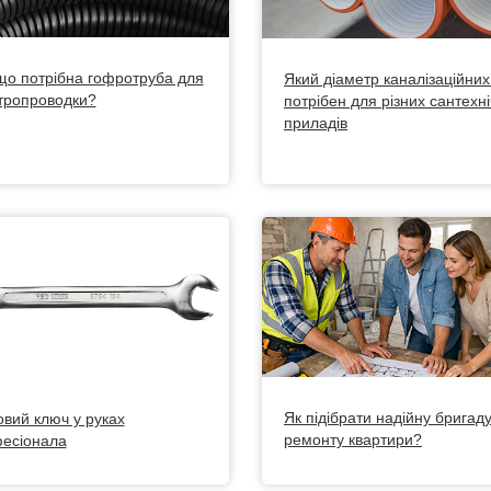
що потрібна гофротруба для
Який діаметр каналізаційних
тропроводки?
потрібен для різних сантехн
приладів
Як підібрати надійну бригад
овий ключ у руках
ремонту квартири?
есіонала