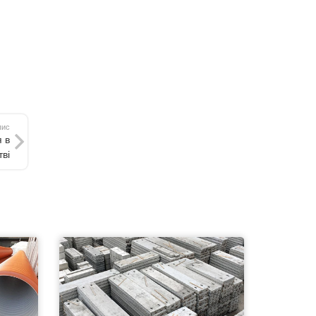
пис
 в
тві