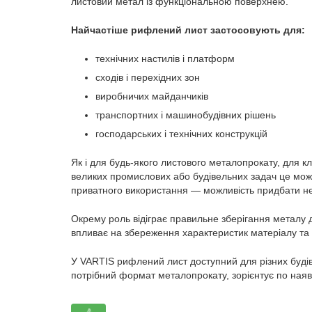
листовий метал із функціональною поверхнею.
Найчастіше рифлений лист застосовують для:
технічних настилів і платформ
сходів і перехідних зон
виробничих майданчиків
транспортних і машинобудівних рішень
господарських і технічних конструкцій
Як і для будь-якого листового металопрокату, для 
великих промислових або будівельних задач це може
приватного використання — можливість придбати необ
Окрему роль відіграє правильне зберігання металу
впливає на збереження характеристик матеріалу та й
У VARTIS рифлений лист доступний для різних будів
потрібний формат металопрокату, зорієнтує по наяв