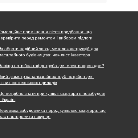
Комерційне приміщення після придбання: що
перевірити перед ремонтом і вибором підлоги
Як обрати надійний завод металоконструкцій для
масштабного будівництва: чек-лист інвестора
Навіщо потрібна гофротруба для електропроводки?
Який діаметр каналізаційних труб потрібен для
різних сантехнічних приладів
Що потрібно знати при купівлі квартири в новобудові
в Україні
Перевірка забудовника перед купівлею квартири: що
має насторожити покупця