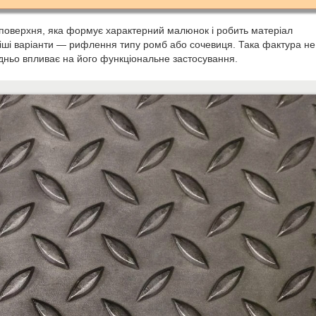
поверхня, яка формує характерний малюнок і робить матеріал
іші варіанти — рифлення типу ромб або сочевиця. Така фактура н
едньо впливає на його функціональне застосування.