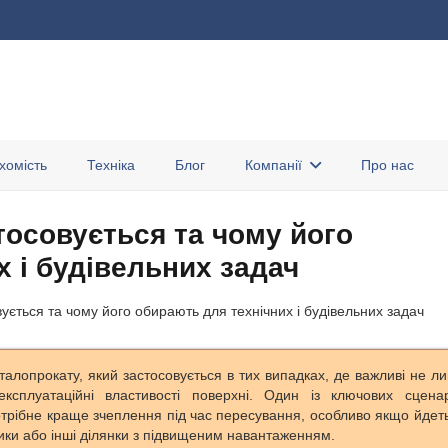
хомість
Техніка
Блог
Компанії
Про нас
тосовується та чому його
 і будівельних задач
ується та чому його обирають для технічних і будівельних задач
лопрокату, який застосовується в тих випадках, де важливі не л
 експлуатаційні властивості поверхні. Один із ключових сценар
трібне краще зчеплення під час пересування, особливо якщо йдет
чики або інші ділянки з підвищеним навантаженням.