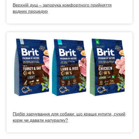
Верхній душ – запорука комфортного прийняття
водних процедур
Підбір харчування для собаки: що краще купити, сухий
корм чи давати натуралку?