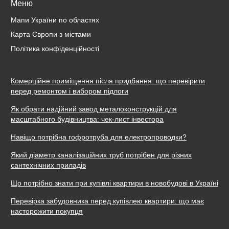
Меню
Мапи України по областях
Карта Європи з містами
Політика конфіденційності
Комерційне приміщення після придбання: що перевірити
перед ремонтом і вибором підлоги
Як обрати надійний завод металоконструкцій для
масштабного будівництва: чек-лист інвестора
Навіщо потрібна гофротруба для електропроводки?
Який діаметр каналізаційних труб потрібен для різних
сантехнічних приладів
Що потрібно знати при купівлі квартири в новобудові в Україні
Перевірка забудовника перед купівлею квартири: що має
насторожити покупця