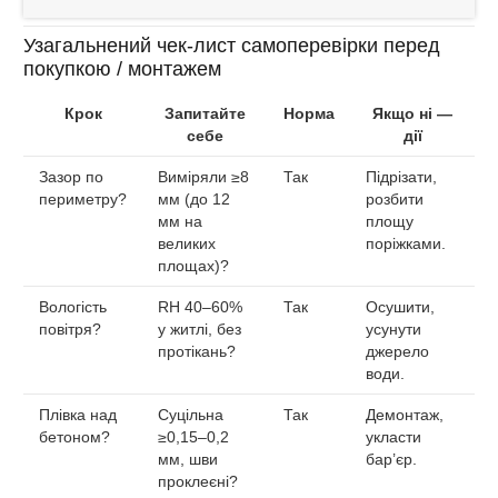
Узагальнений чек‑лист самоперевірки перед
покупкою / монтажем
Крок
Запитайте
Норма
Якщо ні —
себе
дії
Зазор по
Виміряли ≥8
Так
Підрізати,
периметру?
мм (до 12
розбити
мм на
площу
великих
поріжками.
площах)?
Вологість
RH 40–60%
Так
Осушити,
повітря?
у житлі, без
усунути
протікань?
джерело
води.
Плівка над
Суцільна
Так
Демонтаж,
бетоном?
≥0,15–0,2
укласти
мм, шви
бар’єр.
проклеєні?