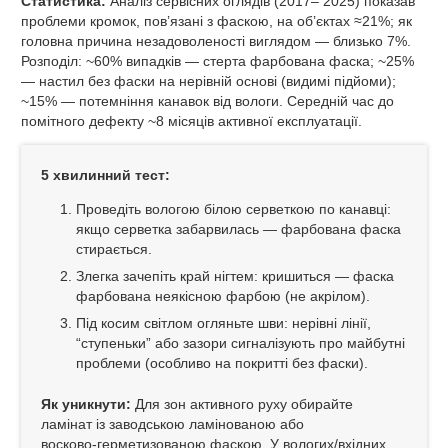
Статистика:
Аналіз сервісних оглядів (2017– 2025) показав
проблеми кромок, пов’язані з фаскою, на об’єктах ≈21%; як
головна причина незадоволеності виглядом — близько 7%.
Розподіл: ~60% випадків — стерта фарбована фаска; ~25%
— настил без фаски на нерівній основі (видимі підйоми);
~15% — потемніння канавок від вологи. Середній час до
помітного дефекту ~8 місяців активної експлуатації.
5 хвилинний тест:
Проведіть вологою білою серветкою по канавці:
якщо серветка забарвилась — фарбована фаска
стирається.
Злегка зачепіть край нігтем: кришиться — фаска
фарбована неякісною фарбою (не акрілом).
Під косим світлом огляньте шви: нерівні лінії,
“ступеньки” або зазори сигналізують про майбутні
проблеми (особливо на покритті без фаски).
Як уникнути:
Для зон активного руху обирайте
ламінат із заводською ламінованою або
восково‑герметизованою фаскою. У вологих/вхідних