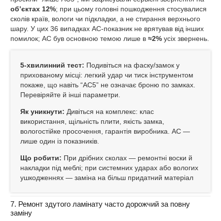
об’єктах 12%
; при цьому головні пошкодження стосувалися
сколів країв, вологи чи підкладки, а не стирання верхнього
шару. У цих 36 випадках AC‑показник не врятував від інших
помилок; AC був основною темою лише в
≈2%
усіх звернень.
5‑хвилинний тест:
Подивіться на фаску/замок у
прихованому місці: легкий удар чи тиск інструментом
покаже, що навіть “AC5” не означає броню по замках.
Перевіряйте й інші параметри.
Як уникнути:
Дивіться на комплекс: клас
використання, щільність плити, якість замка,
вологостійке просочення, гарантія виробника. AC —
лише один із показників.
Що робити:
При дрібних сколах — ремонтні воски й
накладки під меблі; при системних ударах або вологих
ушкодженнях — заміна на більш придатний матеріал
7. Ремонт здутого ламінату часто дорожчий за повну
заміну