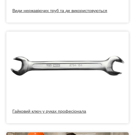
Види нержавіючих труб та де використовуються
Гайковий ключ у руках професіонала