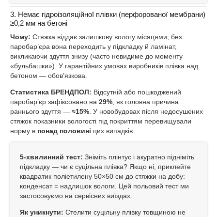
3. Немає гідроізоляційної плівки (перфорованої мембрани)
≥0,2 мм на бетоні
Чому:
Стяжка віддає залишкову вологу місяцями; без
паробар’єра вона переходить у підкладку й ламінат,
викликаючи здуття знизу (часто невидиме до моменту
«бульбашки»). У гарантійних умовах виробників плівка над
бетоном — обов’язкова.
Статистика БРЕНДПОЛ:
Відсутній або пошкоджений
паробар’єр зафіксовано на
29%
; як головна причина
раннього здуття —
≈15%
. У новобудовах після недосушених
стяжок показники вологості під покриттям перевищували
норму в
понад половині
цих випадків.
5‑хвилинний тест:
Зніміть плінтус і акуратно підніміть
підкладку — чи є суцільна плівка? Якщо ні, приклейте
квадратик поліетилену 50×50 см до стяжки на добу:
конденсат = надлишок вологи. Цей польовий тест ми
застосовуємо на сервісних виїздах.
Як уникнути:
Стелити суцільну плівку товщиною не