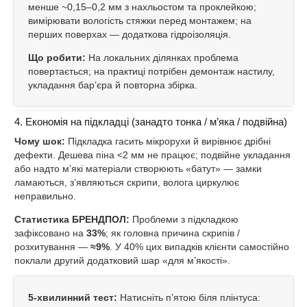
менше ~0,15–0,2 мм з нахльостом та проклейкою;
вимірювати вологість стяжки перед монтажем; на
перших поверхах — додаткова гідроізоляція.
Що робити:
На локальних ділянках проблема
повертається; на практиці потрібен демонтаж настилу,
укладання бар’єра й повторна збірка.
4. Економія на підкладці (занадто тонка / м’яка / подвійна)
Чому шок:
Підкладка гасить мікрорухи й вирівнює дрібні
дефекти. Дешева піна <2 мм не працює; подвійне укладання
або надто м’які матеріали створюють «батут» — замки
ламаються, з’являються скрипи, волога циркулює
неправильно.
Статистика БРЕНДПОЛ:
Проблеми з підкладкою
зафіксовано на
33%
; як головна причина скрипів /
розхитування —
≈9%
. У 40% цих випадків клієнти самостійно
поклали другий додатковий шар «для м’якості».
5‑хвилинний тест:
Натисніть п’ятою біля плінтуса: