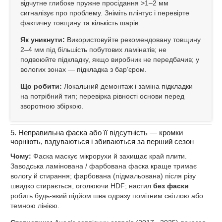
відчутне глибоке пружне просідання >1–2 мм
сигналізує про проблему. Зніміть плінтус і перевірте
фактичну товщину та кількість шарів.
Як уникнути:
Використовуйте рекомендовану товщину
2–4 мм під більшість побутових ламінатів; не
подвоюйте підкладку, якщо виробник не передбачив; у
вологих зонах — підкладка з бар’єром.
Що робити:
Локальний демонтаж і заміна підкладки
на потрібний тип; перевірка рівності основи перед
зворотною збіркою.
5. Неправильна фаска або її відсутність — кромки
чорніють, вздуваються і збиваються за перший сезон
Чому:
Фаска маскує мікрорухи й захищає край плити.
Заводська ламінована / фарбована фаска краще тримає
вологу й стирання; фарбована (підмальована) після різу
швидко стирається, оголюючи HDF; настил
без фаски
робить будь‑який підйом шва одразу помітним світлою або
темною лінією.