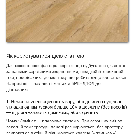
Як користуватися цією статтею
Для кожного шок‑фактора: коротко що відбувається, частота
за нашими сервісними зверненнями, швидкий 5‑хвилинний
тест, профілактика до монтажу, що робити якщо вже сталося.
Наприкінці — чек‑лист і контакти БРЕНДПОЛ для
діагностики.
1. Немає компенсаційного зазору, або довжина суцільної
укладки одним куском більше 10м в довжину (без порогів)
— підлога «злазить домиком», або скрипить
Чому:
Ламінат — плаваюча система. При сезонних змінах
вологи й температури панелі розширюються; без простору
впираються в стіни й піднімаються хвилею («домиком»),