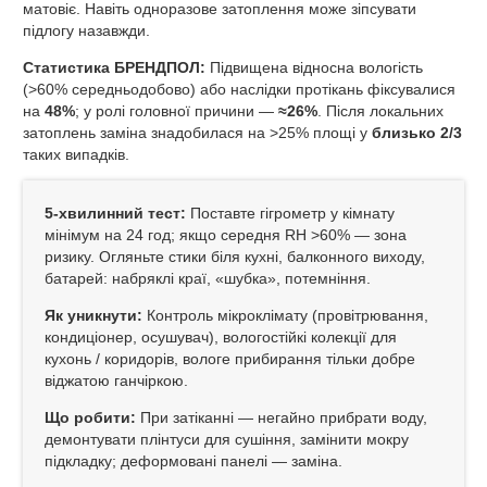
матовіє. Навіть одноразове затоплення може зіпсувати
підлогу назавжди.
Статистика БРЕНДПОЛ:
Підвищена відносна вологість
(>60% середньодобово) або наслідки протікань фіксувалися
на
48%
; у ролі головної причини —
≈26%
. Після локальних
затоплень заміна знадобилася на >25% площі у
близько 2/3
таких випадків.
5‑хвилинний тест:
Поставте гігрометр у кімнату
мінімум на 24 год; якщо середня RH >60% — зона
ризику. Огляньте стики біля кухні, балконного виходу,
батарей: набряклі краї, «шубка», потемніння.
Як уникнути:
Контроль мікроклімату (провітрювання,
кондиціонер, осушувач), вологостійкі колекції для
кухонь / коридорів, вологе прибирання тільки добре
віджатою ганчіркою.
Що робити:
При затіканні — негайно прибрати воду,
демонтувати плінтуси для сушіння, замінити мокру
підкладку; деформовані панелі — заміна.