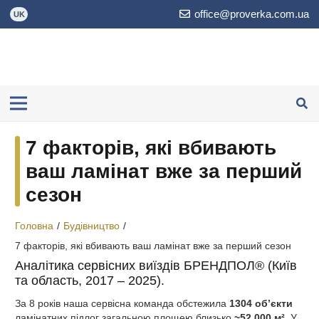
office@proverka.com.ua
UK
7 факторів, які вбивають
ваш ламінат вже за перший
сезон
Головна
/
Будівництво
/
7 факторів, які вбивають ваш ламінат вже за перший сезон
Аналітика сервісних виїздів БРЕНДПОЛ® (Київ
та область, 2017 – 2025).
За 8 років наша сервісна команда обстежила
1304 об’єкти
ламінатних підлог загальною площею близько
~52 000 м²
. У