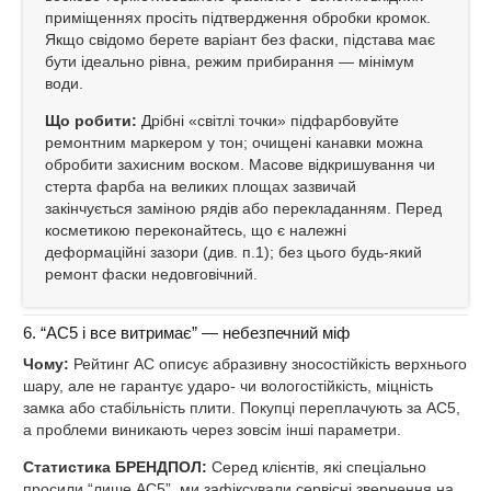
приміщеннях просіть підтвердження обробки кромок.
Якщо свідомо берете варіант без фаски, підстава має
бути ідеально рівна, режим прибирання — мінімум
води.
Що робити:
Дрібні «світлі точки» підфарбовуйте
ремонтним маркером у тон; очищені канавки можна
обробити захисним воском. Масове відкришування чи
стерта фарба на великих площах зазвичай
закінчується заміною рядів або перекладанням. Перед
косметикою переконайтесь, що є належні
деформаційні зазори (див. п.1); без цього будь‑який
ремонт фаски недовговічний.
6. “AC5 і все витримає” — небезпечний міф
Чому:
Рейтинг AC описує абразивну зносостійкість верхнього
шару, але не гарантує ударо‑ чи вологостійкість, міцність
замка або стабільність плити. Покупці переплачують за AC5,
а проблеми виникають через зовсім інші параметри.
Статистика БРЕНДПОЛ:
Серед клієнтів, які спеціально
просили “лише AC5”, ми зафіксували сервісні звернення на