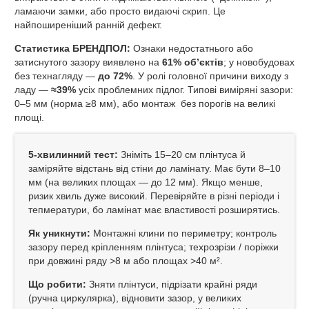
ламаючи замки, або просто видаючі скрип. Це
найпоширеніший ранній дефект.
Статистика БРЕНДПОЛ:
Ознаки недостатнього або
затиснутого зазору виявлено на
61% об’єктів
; у новобудовах
без технагляду —
до 72%
. У ролі головної причини виходу з
ладу —
≈39%
усіх проблемних підлог. Типові виміряні зазори:
0–5 мм (норма ≥8 мм), або монтаж без порогів на великі
площі.
5‑хвилинний тест:
Зніміть 15–20 см плінтуса й
заміряйте відстань від стіни до ламінату. Має бути 8–10
мм (на великих площах — до 12 мм). Якщо менше,
ризик хвиль дуже високий. Перевіряйте в різні періоди і
тепмератури, бо ламінат має властивості розширятись.
Як уникнути:
Монтажні клини по периметру; контроль
зазору перед кріпленням плінтуса; техрозрізи / поріжки
при довжині ряду >8 м або площах >40 м².
Що робити:
Зняти плінтуси, підрізати крайні ряди
(ручна циркулярка), відновити зазор, у великих