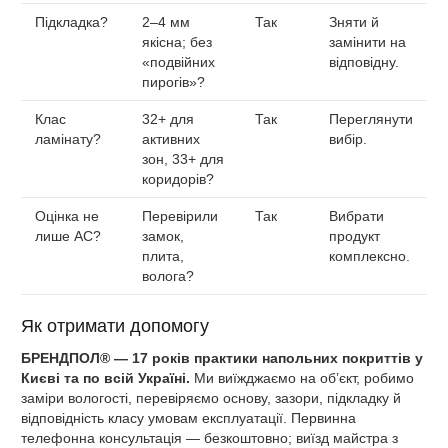
Підкладка?
2–4 мм
Так
Зняти й
якісна; без
замінити на
«подвійних
відповідну.
пирогів»?
Клас
32+ для
Так
Переглянути
ламінату?
активних
вибір.
зон, 33+ для
коридорів?
Оцінка не
Перевірили
Так
Вибрати
лише AC?
замок,
продукт
плита,
комплексно.
волога?
Як отримати допомогу
БРЕНДПОЛ® — 1
7
років практики напольних покриттів у
Києві та по всій Україні.
Ми виїжджаємо на об’єкт, робимо
заміри вологості, перевіряємо основу, зазори, підкладку й
відповідність класу умовам експлуатації. Первинна
телефонна консультація — безкоштовно; виїзд майстра з