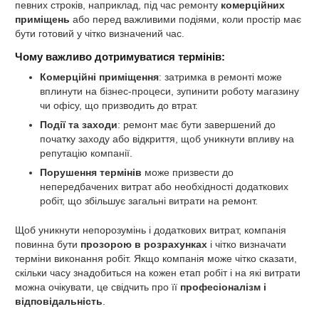
певних строків, наприклад, під час ремонту
комерційних
приміщень
або перед важливими подіями, коли простір має
бути готовий у чітко визначений час.
Чому важливо дотримуватися термінів:
Комерційні приміщення
: затримка в ремонті може
вплинути на бізнес-процеси, зупинити роботу магазину
чи офісу, що призводить до втрат.
Події та заходи
: ремонт має бути завершений до
початку заходу або відкриття, щоб уникнути впливу на
репутацію компанії.
Порушення термінів
може призвести до
непередбачених витрат або необхідності додаткових
робіт, що збільшує загальні витрати на ремонт.
Щоб уникнути непорозумінь і додаткових витрат, компанія
повинна бути
прозорою в розрахунках
і чітко визначати
терміни виконання робіт. Якщо компанія може чітко сказати,
скільки часу знадобиться на кожен етап робіт і на які витрати
можна очікувати, це свідчить про її
професіоналізм і
відповідальність
.