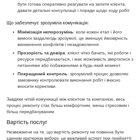
бути готова оперативно реагувати на запити клієнта,
давати детальні консультації і поради щодо ходу робіт.
Що забезпечує зрозуміла комунікація:
Мінімізація непорозумінь
: коли кожен етап і його
вимоги заздалегідь зрозумілі, це зменшує ймовірність
виникнення конфліктів і незадоволення.
Прозорість та довіра
: клієнт чітко бачить, які роботи і
ресурси передбачаються, і має можливість звертатися з
питаннями або побажаннями в будь-який момент.
Покращений контроль
: зрозумілий процес дозволяє
замовнику контролювати виконання робіт і вчасно
вносити корективи.
Завдяки чіткій комунікації між клієнтом та компанією, весь
процес ремонту стає більш комфортним, менш стресовим і
більш передбачуваним.
Вартість послуг
Незважаючи на те, що вартість ремонту не повинна бути
єдиним критерієм вибору, це важливий аспект при прийнятті