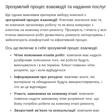
Зрозумілий процес взаємодії та надання послуг
Ще одним важливим критерієм вибору компанії є
зрозумілий процес взаємодії
. Ключове значення має те,
як компанія організовує роботу та як вона комунікує з
клієнтом на кожному етапі ремонту. Прозорість і чіткість у всіх
етапах виконання робіт дозволяють уникнути непорозумінь і
забезпечують комфортний та ефективний процес.
Ось що включає в себе зрозумілий процес взаємодії:
Чітке пояснення етапів робіт
: компанія має надати
розбірливе пояснення того, які роботи будуть
виконуватися і в які терміни. Клієнт повинен чітко
розуміти, що і коли відбудеться.
Інформування про ресурси
: важливо знати, які
матеріали та обладнання будуть використовуватись, і
хто за це відповідає.
Участь замовника на кожному етапі
: компанія
повинна надати замовнику чітке розуміння того, що
йому потрібно робити на кожному етапі ремонту.
Зворотний зв’язок та консультації
: компанія має