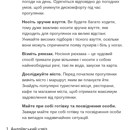
погоди на день. Одягніться відповідно до погодних
умов, щоб уникнути дискомфорту під час
прогулянки.
Носіть зручне взуття.
Ви будете багато ходити,
тому дуже важливо носити зручне взуття, яке
підходить для прогулянок на великі відстані.
Уникайте високих підборів і тісного взуття, оскільки
вони можуть спричинити появу пухирів і біль у ногах.
Візміть рюкзак.
Носіння рюкзака – це чудовий
спосіб тримати руки вільними і носити з собою
найнеобхідніші речі, такі як вода, закуски та карта.
Досліджуйте місто.
Перед початком прогулянки
вивчіть місто і маршрут, яким ви плануєте йти.
Знайдіть популярні туристичні місця, ресторани,
кафе та магазини міста, щоб отримати максимум
задоволення від прогулянки.
Майте при собі готівку та посвідчення особи.
Завжди майте при собі готівку та посвідчення особи
на випадок надзвичайних ситуацій.
1. Андріївський узвіз