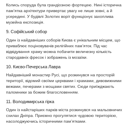
Колись споруда була грандіозною фортецею. Нині історична
пам’ятка архітектури привертає увагу не лише зовні, а й
усередині. У будівлі Золотих воріт функціонує захоплива
музейна експозиція.
9. Софійський собор
Один із найдавніших соборів Києва є унікальним місцем, що
приваблює поціновувачів релігійних пам’яток. Під час
відвідування храму можна побачити величезну кількість
стародавніх фресок і зображень із мозаїки.
10. Києво-Печерська Лавра
Найдавніший монастир Русі, що розкинувся на просторій
території, відомий своїми церквами і храмами, дивовижними
вежами, печерами з мощами святих. Сюди приїжджають
паломники за божим благословенням.
11. Володимирська гірка
Один із найстаріших парків міста розкинувся на мальовничих
схилах Дніпра. Приємно прогулятися чудовою територією,
насолоджуючись історичними пам’ятками.