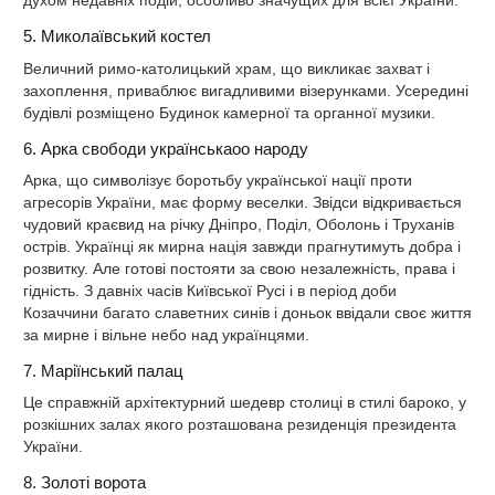
духом недавніх подій, особливо значущих для всієї України.
5. Миколаївський костел
Величний римо-католицький храм, що викликає захват і
захоплення, приваблює вигадливими візерунками. Усередині
будівлі розміщено Будинок камерної та органної музики.
6. Арка свободи українськаоо народу
Арка, що символізує боротьбу української нації проти
агресорів України, має форму веселки. Звідси відкривається
чудовий краєвид на річку Дніпро, Поділ, Оболонь і Труханів
острів. Українці як мирна нація завжди прагнутимуть добра і
розвитку. Але готові постояти за свою незалежність, права і
гідність. З давніх часів Київської Русі і в період доби
Козаччини багато славетних синів і доньок ввідали своє життя
за мирне і вільне небо над українцями.
7. Маріїнський палац
Це справжній архітектурний шедевр столиці в стилі бароко, у
розкішних залах якого розташована резиденція президента
України.
8. Золоті ворота