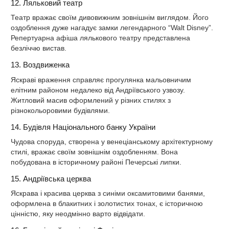
12. Ляльковий театр
Театр вражає своїм дивовижним зовнішнім виглядом. Його
оздоблення дуже нагадує замки легендарного “Walt Disney”.
Репертуарна афіша лялькового театру представлена
безліччю вистав.
13. Воздвиженка
Яскраві враження справляє прогулянка мальовничим
елітним районом недалеко від Андріївського узвозу.
Житловий масив оформлений у різних стилях з
різнокольоровими будівлями.
14. Будівля Національного банку України
Чудова споруда, створена у венеціанському архітектурному
стилі, вражає своїм зовнішнім оздобленням. Вона
побудована в історичному районі Печерські липки.
15. Андріївська церква
Яскрава і красива церква з синіми оксамитовими банями,
оформлена в блакитних і золотистих тонах, є історичною
цінністю, яку неодмінно варто відвідати.