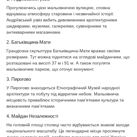
Прогулюючись цією мальовничою вулицею, сповна
відчуваєш атмосферу старовини і незвичайної історії.
Андріївський узвіз вабить дивовижними архітектурними
шедеврами, музеями, галереями, сувенірними та
антикварними магазинами.
2. Батьківщина-Мати
Грандіозна скульптура Батьківщина-Мати вражає своїми
розмірами. Тут можна піднятися на оглядові майданчики, що
розташовані на висоті 37 м і 91 м. А також погуляти
мальовничим парком, що оточує монумент.
3. Пирогово
У Пирогово знаходиться Етнографічний Музей народної
архітектури та побуту під відкритим небом. Мальовнича
місцевість приваблює історичними пам’ятками культури та
визначними пам’ятками.
4. Майдан Незалежності
На головній площі столиці часто відбуваються знакові заходи
національного масштабу. Це легендарне місце просякнуте