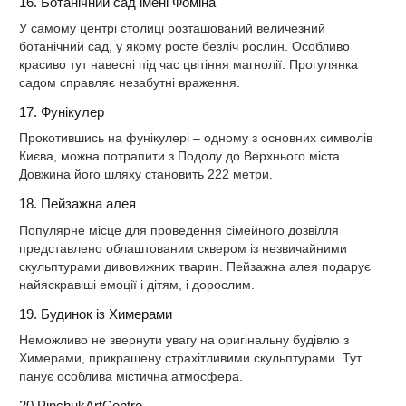
16. Ботанічний сад імені Фоміна
У самому центрі столиці розташований величезний
ботанічний сад, у якому росте безліч рослин. Особливо
красиво тут навесні під час цвітіння магнолії. Прогулянка
садом справляє незабутні враження.
17. Фунікулер
Прокотившись на фунікулері – одному з основних символів
Києва, можна потрапити з Подолу до Верхнього міста.
Довжина його шляху становить 222 метри.
18. Пейзажна алея
Популярне місце для проведення сімейного дозвілля
представлено облаштованим сквером із незвичайними
скульптурами дивовижних тварин. Пейзажна алея подарує
найяскравіші емоції і дітям, і дорослим.
19. Будинок із Химерами
Неможливо не звернути увагу на оригінальну будівлю з
Химерами, прикрашену страхітливими скульптурами. Тут
панує особлива містична атмосфера.
20.PinchukArtCentre