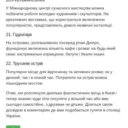
У Міжнародному центрі сучасного мистецтва можна
побачити роботи молодих художників і скульпторів. На
креативних виставках, що користуються величезною
популярністю, представляють доволі незвичні інсталяції.
21. Гідропарк
На островах, розташованих посеред річки Дніпро,
функціонує величезна кількість кафе і розваг на будь-який
смак: екстремальні атракціони, батути і безліч інших.
22. Труханів острів
Популярне місце для відпочинку та активних розваг, як у
денний, так і в нічний час. Потрапити на острів можна
пішохідним мостом.
Отже, ми розглянули декілька фантастичних місць в Києві і
тепер знаємо куди піти погуляти у вільний час або вже
сьогодні самостійно, з друзями чи дітьми. Діляться своїм
досвідом в коментаріях де вам подобається гуляти в столиці
України.