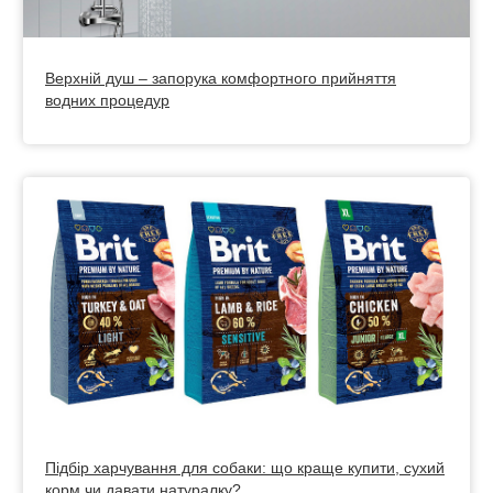
Верхній душ – запорука комфортного прийняття
водних процедур
Підбір харчування для собаки: що краще купити, сухий
корм чи давати натуралку?