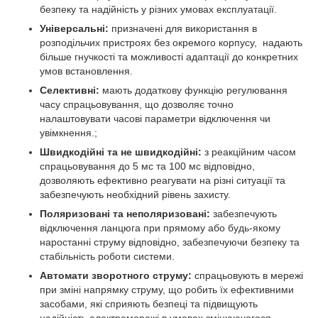
безпеку та надійність у різних умовах експлуатації.
Універсальні:
призначені для використання в
розподільчих пристроях без окремого корпусу, надають
більше гнучкості та можливості адаптації до конкретних
умов встановлення.
Селективні:
мають додаткову функцію регулювання
часу спрацьовування, що дозволяє точно
налаштовувати часові параметри відключення чи
увімкнення.;
Швидкодійні та не швидкодійні:
з реакційним часом
спрацьовування до 5 мс та 100 мс відповідно,
дозволяють ефективно реагувати на різні ситуації та
забезпечують необхідний рівень захисту.
Поляризовані та неполяризовані:
забезпечують
відключення ланцюга при прямому або будь-якому
наростанні струму відповідно, забезпечуючи безпеку та
стабільність роботи системи.
Автомати зворотного струму:
спрацьовують в мережі
при зміні напрямку струму, що робить їх ефективними
засобами, які сприяють безпеці та підвищують
надійність електромережі в умовах змінюючогося