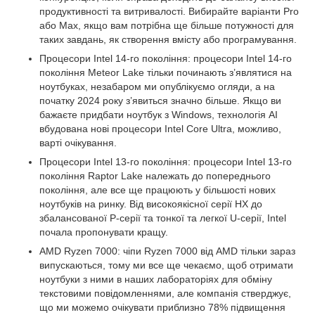
продуктивності та витривалості. Вибирайте варіанти Pro
або Max, якщо вам потрібна ще більше потужності для
таких завдань, як створення вмісту або програмування.
Процесори Intel 14-го покоління: процесори Intel 14-го
покоління Meteor Lake тільки починають з’являтися на
ноутбуках, незабаром ми опублікуємо огляди, а на
початку 2024 року з’явиться значно більше. Якщо ви
бажаєте придбати ноутбук з Windows, технологія AI
вбудована нові процесори Intel Core Ultra, можливо,
варті очікування.
Процесори Intel 13-го покоління: процесори Intel 13-го
покоління Raptor Lake належать до попереднього
покоління, але все ще працюють у більшості нових
ноутбуків на ринку. Від високоякісної серії HX до
збалансованої P-серії та тонкої та легкої U-серії, Intel
почала пропонувати кращу.
AMD Ryzen 7000: чіпи Ryzen 7000 від AMD тільки зараз
випускаються, тому ми все ще чекаємо, щоб отримати
ноутбуки з ними в наших лабораторіях для обміну
текстовими повідомленнями, але компанія стверджує,
що ми можемо очікувати приблизно 78% підвищення