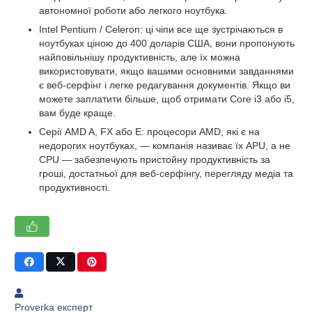
автономної роботи або легкого ноутбука.
Intel Pentium / Celeron: ці чіпи все ще зустрічаються в
ноутбуках ціною до 400 доларів США, вони пропонують
найповільнішу продуктивність, але їх можна
використовувати, якщо вашими основними завданнями
є веб-серфінг і легке редагування документів. Якщо ви
можете заплатити більше, щоб отримати Core i3 або i5,
вам буде краще.
Серії AMD A, FX або E: процесори AMD, які є на
недорогих ноутбуках, — компанія називає їх APU, а не
CPU — забезпечують пристойну продуктивність за
гроші, достатньої для веб-серфінгу, перегляду медіа та
продуктивності.
Proverka експерт