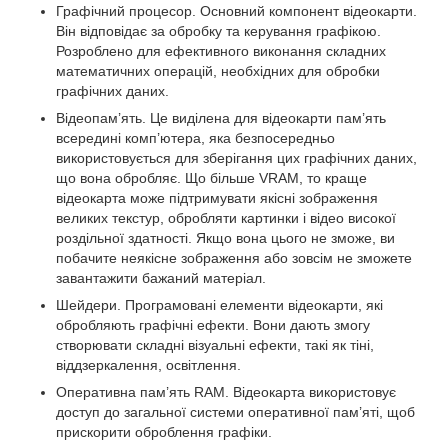
Графічний процесор. Основний компонент відеокарти.
Він відповідає за обробку та керування графікою.
Розроблено для ефективного виконання складних
математичних операцій, необхідних для обробки
графічних даних.
Відеопам’ять. Це виділена для відеокарти пам’ять
всередині комп’ютера, яка безпосередньо
використовується для зберігання цих графічних даних,
що вона обробляє. Що більше VRAM, то краще
відеокарта може підтримувати якісні зображення
великих текстур, обробляти картинки і відео високої
роздільної здатності. Якщо вона цього не зможе, ви
побачите неякісне зображення або зовсім не зможете
завантажити бажаний матеріал.
Шейдери. Програмовані елементи відеокарти, які
обробляють графічні ефекти. Вони дають змогу
створювати складні візуальні ефекти, такі як тіні,
віддзеркалення, освітлення.
Оперативна пам’ять RAM. Відеокарта використовує
доступ до загальної системи оперативної пам’яті, щоб
прискорити оброблення графіки.