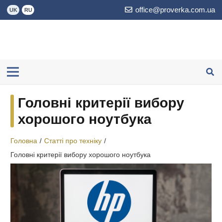
office@proverka.com.ua
UK
RU
Головні критерії вибору
хорошого ноутбука
Головна
/
Статті про техніку
/
Головні критерії вибору хорошого ноутбука