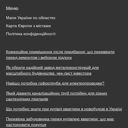
Меню
Мапи України по областях
Карта Європи з містами
Політика конфіденційності
Комерційне приміщення після придбання: що перевірити
перед ремонтом і вибором підлоги
Як обрати надійний завод металоконструкцій для
масштабного будівництва: чек-лист інвестора
Навіщо потрібна гофротруба для електропроводки?
Який діаметр каналізаційних труб потрібен для різних
сантехнічних приладів
Що потрібно знати при купівлі квартири в новобудові в Україні
Перевірка забудовника перед купівлею квартири: що має
насторожити покупця