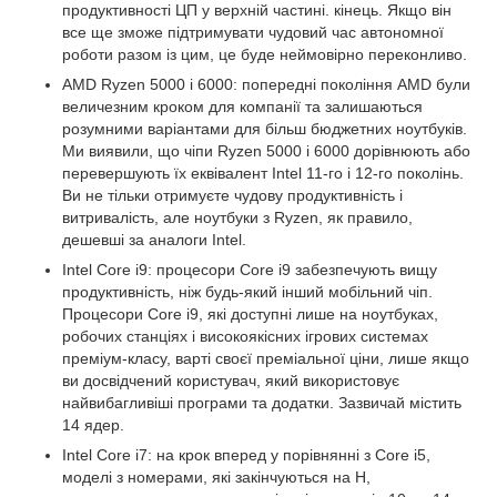
продуктивності ЦП у верхній частині. кінець. Якщо він
все ще зможе підтримувати чудовий час автономної
роботи разом із цим, це буде неймовірно переконливо.
AMD Ryzen 5000 і 6000: попередні покоління AMD були
величезним кроком для компанії та залишаються
розумними варіантами для більш бюджетних ноутбуків.
Ми виявили, що чіпи Ryzen 5000 і 6000 дорівнюють або
перевершують їх еквівалент Intel 11-го і 12-го поколінь.
Ви не тільки отримуєте чудову продуктивність і
витривалість, але ноутбуки з Ryzen, як правило,
дешевші за аналоги Intel.
Intel Core i9: процесори Core i9 забезпечують вищу
продуктивність, ніж будь-який інший мобільний чіп.
Процесори Core i9, які доступні лише на ноутбуках,
робочих станціях і високоякісних ігрових системах
преміум-класу, варті своєї преміальної ціни, лише якщо
ви досвідчений користувач, який використовує
найвибагливіші програми та додатки. Зазвичай містить
14 ядер.
Intel Core i7: на крок вперед у порівнянні з Core i5,
моделі з номерами, які закінчуються на H,