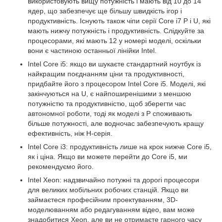
використовують вищу потужність і мають від 10 до 14
ядер, що забезпечує ще більшу швидкість ігор і
продуктивність. Існують також чіпи серії Core i7 P і U, які
мають нижчу потужність і продуктивність. Слідкуйте за
процесорами, які мають 12 у номері моделі, оскільки
вони є частиною останньої лінійки Intel.
Intel Core i5: якщо ви шукаєте стандартний ноутбук із
найкращим поєднанням ціни та продуктивності,
придбайте його з процесором Intel Core i5. Моделі, які
закінчуються на U, є найпоширенішими з меншою
потужністю та продуктивністю, щоб зберегти час
автономної роботи, тоді як моделі з P споживають
більше потужності, але водночас забезпечують кращу
ефективність, ніж H-серія.
Intel Core i3: продуктивність лише на крок нижче Core i5,
як і ціна. Якщо ви можете перейти до Core i5, ми
рекомендуємо його.
Intel Xeon: надзвичайно потужні та дорогі процесори
для великих мобільних робочих станцій. Якщо ви
займаєтеся професійним проектуванням, 3D-
моделюванням або редагуванням відео, вам може
знадобитися Xeon, але ви не отримаєте гарного часу