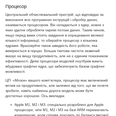
Процесор
Центральний обчислювальний пристрій, що відповідає за
виконання всіх програмних інструкцій і обробку даних,
називається процесором. Він складається з ядер, кожне з
яких здатне обробляти окремі потоки даних. Таким чином,
якщо перед вами стоять завдання в опрацюванні великої
кількості інформації, то обирайте процесор з кількома
ядрами. Враховуйте також швидкість його роботи, яка
вимірюється в герцах. Більша тактова частота зазвичай
вказує на вищу продуктивність, але не є єдиним показником
ефективності. Деякі процесори моделей ноутбуків мають
вбудовані графічні ядра, що забезпечують базові графічні
можливості.
ЦП: «Мозок» вашого комп’ютера, процесор має величезний
вплив на продуктивність, але залежно від того, що ви хочете
зробити, навіть найменш дорога модель може бути
достатньо хорошою. Ось викладка:
Apple M1, M2 і M3: спеціально розроблені для Apple
процесори, чіпи M1, M2 і M3 на базі ARM перемагають
конкуренцію, коли справа доходить до балансу високої