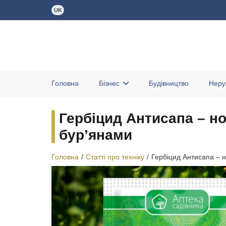
UK
Головна
Бізнес
Будівництво
Неру
Гербіцид Антисапа – но
бур’янами
Головна
/
Статті про техніку
/
Гербіцид Антисапа – н