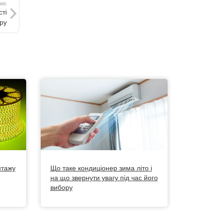
пис
ті
ру
нтажу
Що таке кондиціонер зима літо і
на що звернути увагу під час його
вибору