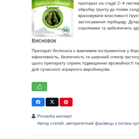
препарат на стадії 2–4 листк
обробку грунту до появи сход
враховувати властивості ґрун
застосування гербіциду. Дотр
сорняками та забезпечить здо
Висновок
Препарат Антисапа є важливим інструментом у борот
ефективність, безпечність та широкий спектр застос
цього препарату сприяє підвищенню врожайності та
для сучасного аграрного виробництва.
Proverka експерт
Автор статей, авторитетний фахівець з питань купі