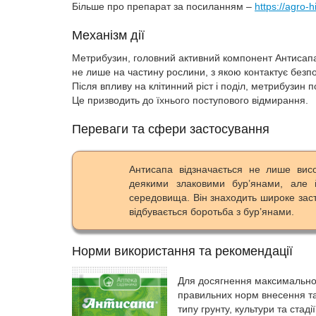
Більше про препарат за посиланням –
https://agro-
Механізм дії
Метрибузин, головний активний компонент Антисапа,
не лише на частину рослини, з якою контактує безп
Після впливу на клітинний ріст і поділ, метрибузин п
Це призводить до їхнього поступового відмирання.
Переваги та сфери застосування
Антисапа відзначається не лише вис
деякими злаковими бур’янами, але 
середовища. Він знаходить широке заст
відбувається боротьба з бур’янами.
Норми використання та рекомендації
Для досягнення максимально
правильних норм внесення та
типу грунту, культури та ста