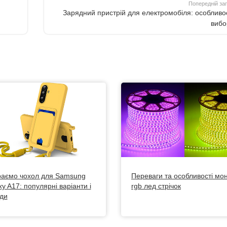
Попередній за
Зарядний пристрій для електромобіля: особливос
вибо
аємо чохол для Samsung
Переваги та особливості мо
y A17: популярні варіанти і
rgb лед стрічок
ди