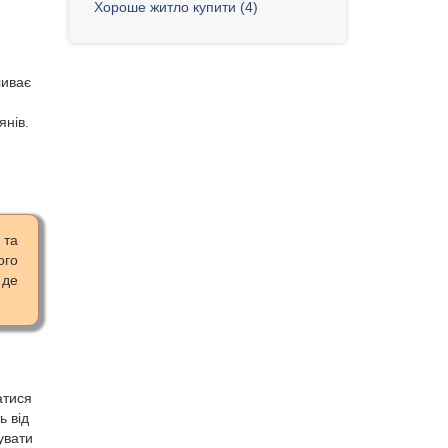
Хороше житло купити (4)
ливає
янів.
 та
ого
 де
атися
ь від
увати