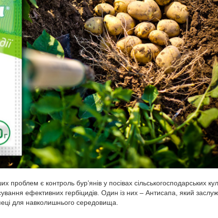
ших проблем є контроль бур’янів у посівах сільськогосподарських кул
ування ефективних гербіцидів. Один із них – Антисапа, який заслу
зпеці для навколишнього середовища.