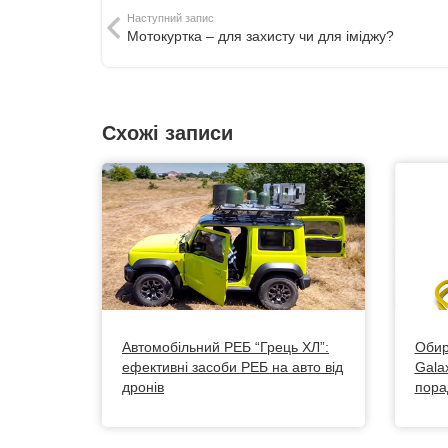
Наступний запис
Мотокуртка – для захисту чи для іміджу?
Схожі записи
Автомобільний РЕБ “Грець ХЛ”:
Обир
ефективні засоби РЕБ на авто від
Galax
дронів
пора