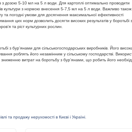
ів з дозою 5-10 мл на 5 л води. Для картоплі оптимально проводити
ів культури з нормою внесення 5-7,5 мл на 5 л води. Важливо також
ту та погодні умови для досягнення максимальної ефективності
имання цих норм дозволить досягти високих результатів у боротьбі з
ров’я та ріст культурних рослин.
ьбі з бур’янами для сільськогосподарських виробників. Його висок
ування роблять його незамінним у сільському господарстві. Викори
 зниженню витрат на боротьбу з бур’янами, що робить його необхі
влі та продажу нерухомості в Києві і Україні.