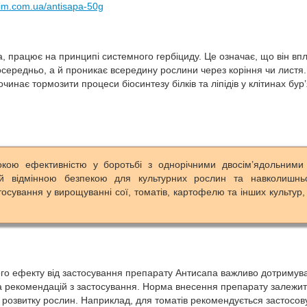
him.com.ua/antisapa-50g
 працює на принципі системного гербіциду. Це означає, що він вп
осередньо, а й проникає всередину рослини через коріння чи листя.
очинає тормозити процеси біосинтезу білків та ліпідів у клітинах бур’
окою ефективністю у боротьбі з однорічними двосім’ядольними
й відмінною безпекою для культурних рослин та навколишнь
осування у вирощуванні сої, томатів, картофелю та інших культур,
го ефекту від застосування препарату Антисапа важливо дотримув
 рекомендацій з застосування. Норма внесення препарату залежит
дії розвитку рослин. Наприклад, для томатів рекомендується застосов