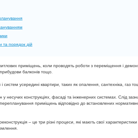
епланування
лануванням
зики
 та порядок дій
 житлових приміщень, коли проводять роботи з переміщення і демо
 прибудови балконів тощо.
 і систем усередині квартири, таких як опалення, сантехніка, газ то
у несучих конструкціях, фасаді та інженерних системах. Слід зазн
 перепланування приміщень відповідно до встановлених нормативн
онструкція – це три різні процеси, які мають свої характеристики 
ормлення.