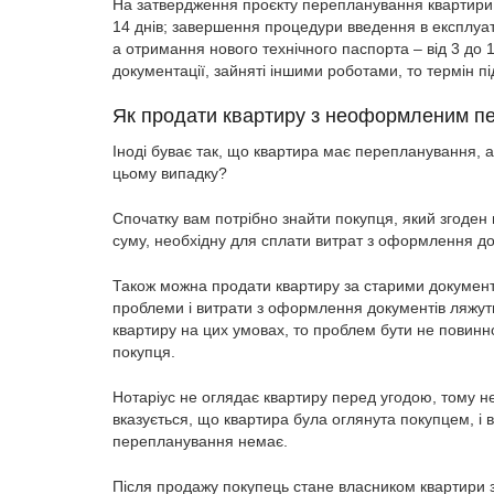
На затвердження проєкту перепланування квартири й
14 днів; завершення процедури введення в експлуат
а отримання нового технічного паспорта – від 3 до 
документації, зайняті іншими роботами, то термін п
Як продати квартиру з неоформленим п
Іноді буває так, що квартира має перепланування, а
цьому випадку?
Спочатку вам потрібно знайти покупця, який згоден 
суму, необхідну для сплати витрат з оформлення до
Також можна продати квартиру за старими документ
проблеми і витрати з оформлення документів ляжуть
квартиру на цих умовах, то проблем бути не повин
покупця.
Нотаріус не оглядає квартиру перед угодою, тому не
вказується, що квартира була оглянута покупцем, і
перепланування немає.
Після продажу покупець стане власником квартири з 