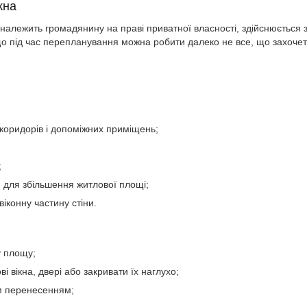
жна
 належить громадянину на праві приватної власності, здійснюється 
що під час перепланування можна робити далеко не все, що захочет
 коридорів і допоміжних приміщень;
;
 для збільшення житлової площі;
віконну частину стіни.
у площу;
і вікна, двері або закривати їх наглухо;
им перенесенням;