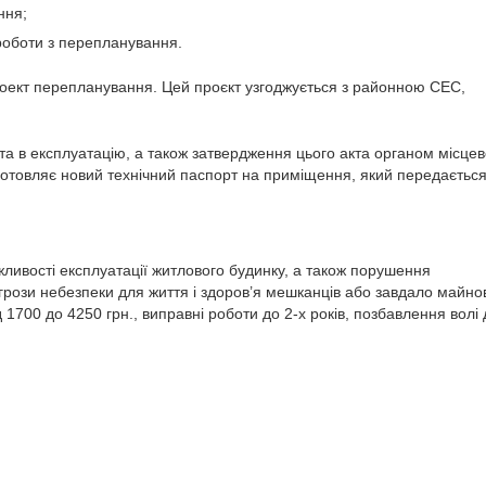
ння;
роботи з перепланування.
проект перепланування. Цей проєкт узгоджується з районною СЕС,
кта в експлуатацію, а також затвердження цього акта органом місцев
готовляє новий технічний паспорт на приміщення, який передається
ивості експлуатації житлового будинку, а також порушення
грози небезпеки для життя і здоров’я мешканців або завдало майно
 1700 до 4250 грн., виправні роботи до 2-х років, позбавлення волі 