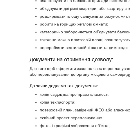
влаштовувати на балконах прилади систем оп
об’єднувати дві різні квартири, або квартиру з
розширювати площу санвузлів за рахунок житл
робити на горищах житлові кімнати;
категорично забороняється об’єднувати балкон 
також не можна в житловій площі влаштовуват
переробляти вентиляційні шахти та димоходи.
Документи на отримання дозволу:
Для того щоб оформити законно своє переплануван
або перепланування до органу місцевого самовряд
До заяви додаємо такі документи:
копія свідоцтва про право власності;
копія техпаспорта;
поверховий план, завірений ЖЕО або власник
ескізний проект перепланування;
фото- і графічні зображення об’єкта;