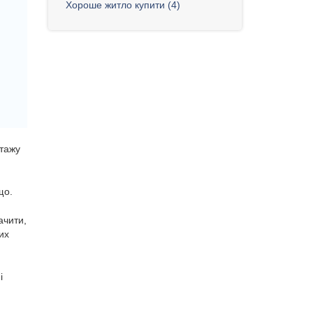
Хороше житло купити (4)
нтажу
що.
ачити,
их
і