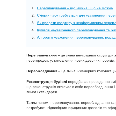
Перепланування – що можна і що не можна
Скільки часу требується для узаконення пер
Як продати квартиру з неоформленим переп
Купівля неузаконеного перепланування та ри
Алгоритм узаконення перепланування: поради
Перепланування
– це зміна внутрішньої структури
перегородок, установлення нових дверних прорізів,
Переобладнання
– це зміна інженерних комунікацій
Реконструкція будівлі
передбачає проведення змін 
що реконструкція включає в себе переобладнання і
вимог і стандартів.
Таким чином, перепланування, переобладнання та рек
потребують відповідних юридичних дозволів та оф