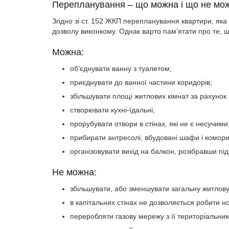
Перепланування – що можна і що не мо
Згідно зі ст. 152 ЖКП перепланування квартири, яка
дозволу виконкому. Однак варто пам’ятати про те, 
Можна:
об’єднувати ванну з туалетом;
приєднувати до ванної частини коридорів;
збільшувати площі житлових кімнат за рахунок
створювати кухні-їдальні;
прорубувати отвори в стінах, які не є несучими
прибирати антресолі, вбудовані шафи і комори
організовувати вихід на балкон, розібравши під
Не можна:
збільшувати, або зменшувати загальну житлов
в капітальних стінах не дозволяється робити нов
переробляти газову мережу з її територіальн