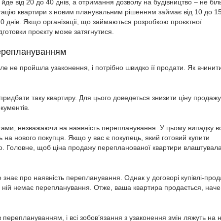
де від 20 до 40 днів, а отримання дозволу на будівництво – не бі
ацію квартири з новим планувальним рішенням займає від 10 до 15
10 днів. Якщо організації, що займаються розробкою проєктної
ідготовки проєкту може затягнутися.
ереплануванням
ле не пройшла узаконення, і потрібно швидко її продати. Як вчинит
придбати таку квартиру. Для цього доведеться знизити ціну продажу
кументів.
ами, незважаючи на наявність перепланування. У цьому випадку вс
 на нового покупця. Якщо у вас є покупець, який готовий купити
но. Головне, щоб ціна продажу перепланованої квартири влаштувал
 знає про наявність перепланування. Однак у договорі купівлі-про
 в ній немає перепланування. Отже, ваша квартира продається, наче
переплануванням, і всі зобов’язання з узаконення змін ляжуть на н