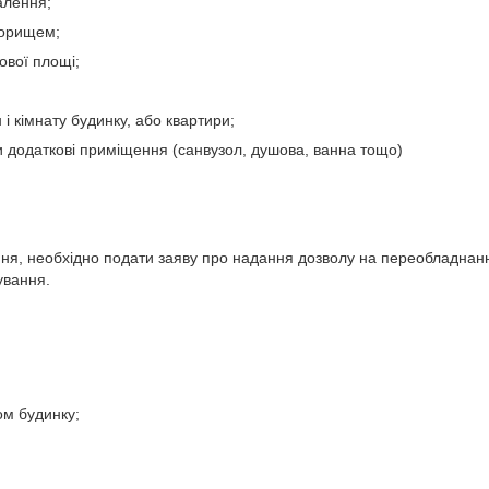
алення;
 горищем;
ової площі;
і кімнату будинку, або квартири;
и додаткові приміщення (санвузол, душова, ванна тощо)
ня, необхідно подати заяву про надання дозволу на переобладнан
ування.
ом будинку;