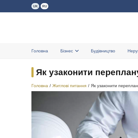
UK
RU
Головна
Бізнес
Будівництво
Неру
Як узаконити переплану
Головна
/
Житлові питання
/
Як узаконити переплан