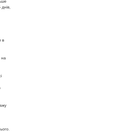
льше
 днів,
и в
 на
і
а
дажу
ього.