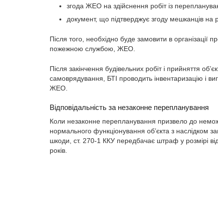
згода ЖЕО на здійснення робіт із перепланува
документ, що підтверджує згоду мешканців на 
Після того, необхідно буде замовити в організації 
пожежною службою, ЖЕО.
Після закінчення будівельних робіт і прийняття об’є
самоврядування, БТІ проводить інвентаризацію і ви
ЖЕО.
Відповідальність за незаконне перепланування
Коли незаконне перепланування призвело до неможл
нормального функціонування об’єкта з наслідком за
шкоди, ст. 270-1 ККУ передбачає штраф у розмірі від
років.