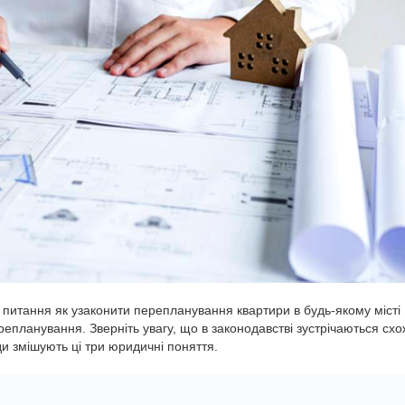
а питання як узаконити перепланування квартири в будь-якому місті
репланування. Зверніть увагу, що в законодавстві зустрічаються схо
и змішують ці три юридичні поняття.